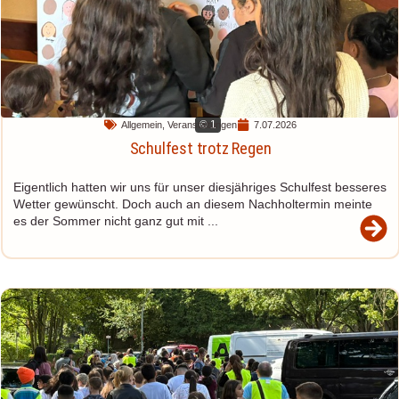
© 1
Allgemein
,
Veranstaltungen
7.07.2026
Schulfest trotz Regen
Eigentlich hatten wir uns für unser diesjähriges Schulfest besseres
Wetter gewünscht. Doch auch an diesem Nachholtermin meinte
es der Sommer nicht ganz gut mit ...